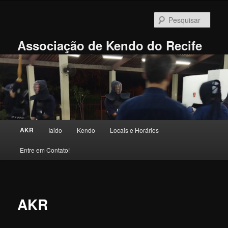
Pular
para
Pesqu
o
conteúdo
Associação de Kendo do Recife
principal
Menu
AKR
Iaido
Kendo
Locais e Horários
principal
Entre em Contato!
AKR