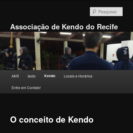
Pular
para
Pesqu
o
conteúdo
Associação de Kendo do Recife
principal
Menu
Kendo
AKR
Iaido
Locais e Horários
principal
Entre em Contato!
O conceito de Kendo