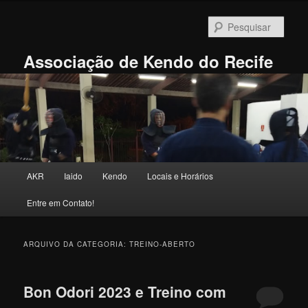
Pular
Pular
para
para
Pesqu
o
o
conteúdo
conteúdo
Associação de Kendo do Recife
principal
secundário
Menu
AKR
Iaido
Kendo
Locais e Horários
principal
Entre em Contato!
ARQUIVO DA CATEGORIA:
TREINO-ABERTO
Bon Odori 2023 e Treino com