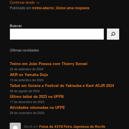
Continue lendo
→
Publicado em
treino-aberto
|
Deixe uma resposta
Buscar
Últimas novidades
Treino em João Pessoa com Thierry Sensei
22 de setembro de 2024
AKR no Yamaha Dojo
15 de setembro de 2024
Taikai em Goiana e Festival de Yakisoba e Karê ACJR 2024
26 de agosto de 2024
Último taikai de 2023 na UFPB
17 de dezembro de 2023
Atividades retomadas na UFPE
28 de novembro de 2023
Monk
em
Fotos da XXVII Feira Japonesa do Recife