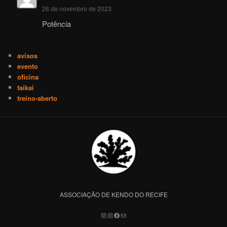
26 de novembro de 2023
Potência
avisos
evento
oficina
taikai
treino-aberto
ASSOCIAÇÃO DE KENDO DO RECIFE
Instagram
Instagram
Facebook
Mail